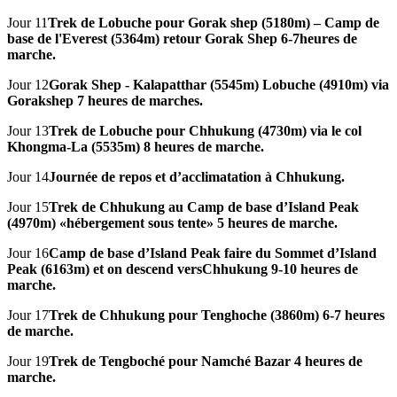
Jour 11
Trek de Lobuche pour Gorak shep (5180m) – Camp de
base de l'Everest (5364m) retour Gorak Shep 6-7heures de
marche.
Jour 12
Gorak Shep - Kalapatthar (5545m) Lobuche (4910m) via
Gorakshep 7 heures de marches.
Jour 13
Trek de Lobuche pour Chhukung (4730m) via le col
Khongma-La (5535m) 8 heures de marche.
Jour 14
Journée de repos et d’acclimatation à Chhukung.
Jour 15
Trek de Chhukung au Camp de base d’Island Peak
(4970m) «hébergement sous tente» 5 heures de marche.
Jour 16
Camp de base d’Island Peak faire du Sommet d’Island
Peak (6163m) et on descend versChhukung 9-10 heures de
marche.
Jour 17
Trek de Chhukung pour Tenghoche (3860m) 6-7 heures
de marche.
Jour 19
Trek de Tengboché pour Namché Bazar 4 heures de
marche.