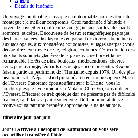
Aperçu
Détails du Itinéraire
Un voyage inoubliable, classique incontournable pour les férus de
montagne : le meilleur compromis. Cette randonnée d’altitude à
travers le pays Sherpa, offre une vue gigantisme sur les plus hauts
sommets, et crêtes. Découverte de beaux et magnifiques paysages
des hautes vallées himalayennes en passant des torrents tumultueux,
aux lacs opales, aux monastères bouddhistes, villages sherpas : vous
découvrirez leur mode de vie, religion, coutumes. Concentration des
plus hauts sommets glacières de la planète. Une flore et faune
remarquable (forêts de pins, bouleaux, rhododendrons, chèvres
cerfs, pandas rouge, léopards des neiges encore présents). Région
faisant partie du patrimoine de l’Humanité depuis 1976. Un des plus
beaux treks du Népal. Island pic situé au cœur du prestigieux Massif
de l’Everest. Panorama époustouflant sur : le Lhoste, vous le
touchez presque ; vue unique sur Malaku, Cho Oyo, sans oublier
l’Everest. Effectuer ce trek quoique dur, ne présente pas de difficulté
majeure, sauf dans sa partie supérieure. Défi, pour un alpiniste
motivé souhaitant une première approche de la haute altitude.
Itinéraire jour par jour
Jour 01
Arrivée à l’aéroport de Katmandou on vous sere
accueillis et transféré à l'hôtel.