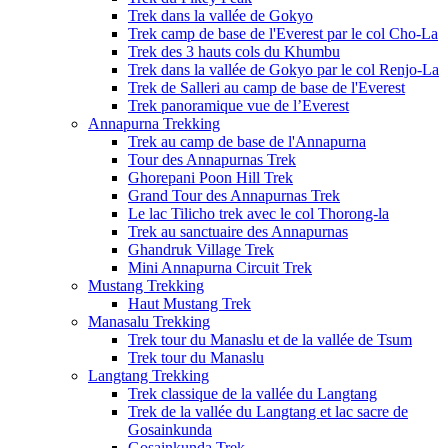
Trek dans la vallée de Gokyo
Trek camp de base de l'Everest par le col Cho-La
Trek des 3 hauts cols du Khumbu
Trek dans la vallée de Gokyo par le col Renjo-La
Trek de Salleri au camp de base de l'Everest
Trek panoramique vue de l’Everest
Annapurna Trekking
Trek au camp de base de l'Annapurna
Tour des Annapurnas Trek
Ghorepani Poon Hill Trek
Grand Tour des Annapurnas Trek
Le lac Tilicho trek avec le col Thorong-la
Trek au sanctuaire des Annapurnas
Ghandruk Village Trek
Mini Annapurna Circuit Trek
Mustang Trekking
Haut Mustang Trek
Manasalu Trekking
Trek tour du Manaslu et de la vallée de Tsum
Trek tour du Manaslu
Langtang Trekking
Trek classique de la vallée du Langtang
Trek de la vallée du Langtang et lac sacre de
Gosainkunda
Gosainkunda Trek