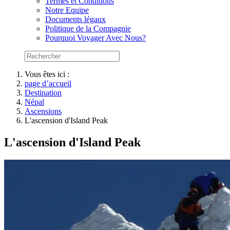
Termes et Conditions
Notre Equipe
Documents légaux
Politique de la Compagnie
Pourquoi Voyager Avec Nous?
Vous êtes ici :
page d’accueil
Destination
Népal
Ascensions
L'ascension d'Island Peak
L'ascension d'Island Peak