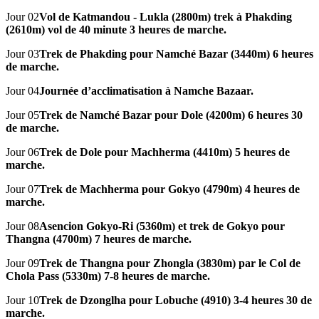
Jour 02
Vol de Katmandou - Lukla (2800m) trek à Phakding
(2610m) vol de 40 minute 3 heures de marche.
Jour 03
Trek de Phakding pour Namché Bazar (3440m) 6 heures
de marche.
Jour 04
Journée d’acclimatisation à Namche Bazaar.
Jour 05
Trek de Namché Bazar pour Dole (4200m) 6 heures 30
de marche.
Jour 06
Trek de Dole pour Machherma (4410m) 5 heures de
marche.
Jour 07
Trek de Machherma pour Gokyo (4790m) 4 heures de
marche.
Jour 08
Asencion Gokyo-Ri (5360m) et trek de Gokyo pour
Thangna (4700m) 7 heures de marche.
Jour 09
Trek de Thangna pour Zhongla (3830m) par le Col de
Chola Pass (5330m) 7-8 heures de marche.
Jour 10
Trek de Dzonglha pour Lobuche (4910) 3-4 heures 30 de
marche.