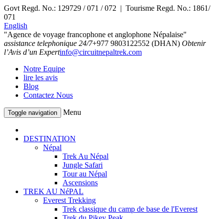
Govt Regd. No.: 129729 / 071 / 072 | Tourisme Regd. No.: 1861/
071
English
"Agence de voyage francophone et anglophone Népalaise"
assistance telephonique 24/7
+977 9803122552 (DHAN)
Obtenir
l’Avis d’un Expert
info@circuitnepaltrek.com
Notre Equipe
lire les avis
Blog
Contactez Nous
Menu
Toggle navigation
DESTINATION
Népal
Trek Au Népal
Jungle Safari
Tour au Népal
Ascensions
TREK AU NéPAL
Everest Trekking
Trek classique du camp de base de l'Everest
Trek du Pikey Peak