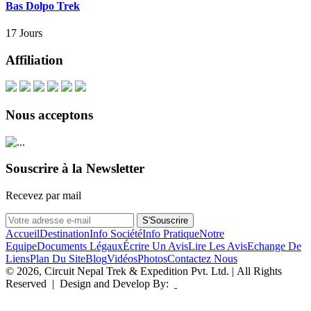
Bas Dolpo Trek
17 Jours
Affiliation
Nous acceptons
Souscrire à la Newsletter
Recevez par mail
S'Souscrire
Accueil
Destination
Info Société
Info Pratique
Notre
Equipe
Documents Légaux
Écrire Un Avis
Lire Les Avis
Echange De
Liens
Plan Du Site
Blog
Vidéos
Photos
Contactez Nous
© 2026, Circuit Nepal Trek & Expedition Pvt. Ltd. | All Rights
Reserved | Design and Develop By: