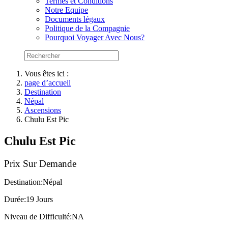
Termes et Conditions
Notre Equipe
Documents légaux
Politique de la Compagnie
Pourquoi Voyager Avec Nous?
Vous êtes ici :
page d’accueil
Destination
Népal
Ascensions
Chulu Est Pic
Chulu Est Pic
Prix Sur Demande
Destination:
Népal
Durée:
19 Jours
Niveau de Difficulté:
NA