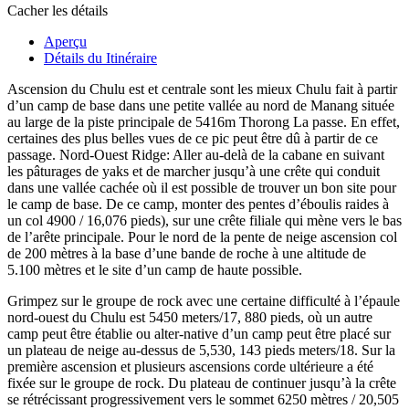
Cacher les détails
Aperçu
Détails du Itinéraire
Ascension du Chulu est et centrale sont les mieux Chulu fait à partir
d’un camp de base dans une petite vallée au nord de Manang située
au large de la piste principale de 5416m Thorong La passe. En effet,
certaines des plus belles vues de ce pic peut être dû à partir de ce
passage. Nord-Ouest Ridge: Aller au-delà de la cabane en suivant
les pâturages de yaks et de marcher jusqu’à une crête qui conduit
dans une vallée cachée où il est possible de trouver un bon site pour
le camp de base. De ce camp, monter des pentes d’éboulis raides à
un col 4900 / 16,076 pieds), sur une crête filiale qui mène vers le bas
de l’arête principale. Pour le nord de la pente de neige ascension col
de 200 mètres à la base d’une bande de roche à une altitude de
5.100 mètres et le site d’un camp de haute possible.
Grimpez sur le groupe de rock avec une certaine difficulté à l’épaule
nord-ouest du Chulu est 5450 meters/17, 880 pieds, où un autre
camp peut être établie ou alter-native d’un camp peut être placé sur
un plateau de neige au-dessus de 5,530, 143 pieds meters/18. Sur la
première ascension et plusieurs ascensions corde ultérieure a été
fixée sur le groupe de rock. Du plateau de continuer jusqu’à la crête
se rétrécissant progressivement vers le sommet 6250 mètres / 20,505