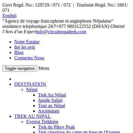
Govt Regd. No.: 129729 / 071 / 072 | Tourisme Regd. No.: 1861/
071
English
"Agence de voyage francophone et anglophone Népalaise"
assistance telephonique 24/7
+977 9803122552 (DHAN)
Obtenir
l’Avis d’un Expert
info@circuitnepaltrek.com
Notre Equipe
lire les avis
Blog
Contactez Nous
Menu
Toggle navigation
DESTINATION
Népal
Trek Au Népal
Jungle Safari
Tour au Népal
Ascensions
TREK AU NéPAL
Everest Trekking
Trek du Pikey Peak
Trek classique du camp de base de l'Everest