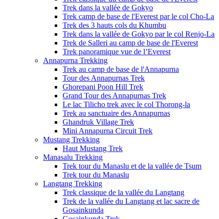
Trek dans la vallée de Gokyo
Trek camp de base de l'Everest par le col Cho-La
Trek des 3 hauts cols du Khumbu
Trek dans la vallée de Gokyo par le col Renjo-La
Trek de Salleri au camp de base de l'Everest
Trek panoramique vue de l’Everest
Annapurna Trekking
Trek au camp de base de l'Annapurna
Tour des Annapurnas Trek
Ghorepani Poon Hill Trek
Grand Tour des Annapurnas Trek
Le lac Tilicho trek avec le col Thorong-la
Trek au sanctuaire des Annapurnas
Ghandruk Village Trek
Mini Annapurna Circuit Trek
Mustang Trekking
Haut Mustang Trek
Manasalu Trekking
Trek tour du Manaslu et de la vallée de Tsum
Trek tour du Manaslu
Langtang Trekking
Trek classique de la vallée du Langtang
Trek de la vallée du Langtang et lac sacre de
Gosainkunda
Gosainkunda Trek