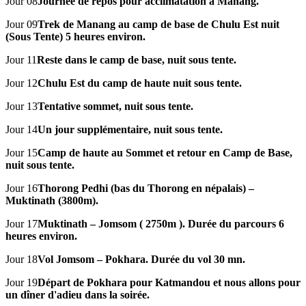
Jour 08
Journée de repos pour acclimatation à Manang.
Jour 09
Trek de Manang au camp de base de Chulu Est nuit
(Sous Tente) 5 heures environ.
Jour 11
Reste dans le camp de base, nuit sous tente.
Jour 12
Chulu Est du camp de haute nuit sous tente.
Jour 13
Tentative sommet, nuit sous tente.
Jour 14
Un jour supplémentaire, nuit sous tente.
Jour 15
Camp de haute au Sommet et retour en Camp de Base,
nuit sous tente.
Jour 16
Thorong Pedhi (bas du Thorong en népalais) –
Muktinath (3800m).
Jour 17
Muktinath – Jomsom ( 2750m ). Durée du parcours 6
heures environ.
Jour 18
Vol Jomsom – Pokhara. Durée du vol 30 mn.
Jour 19
Départ de Pokhara pour Katmandou et nous allons pour
un dîner d'adieu dans la soirée.