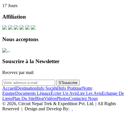
17 Jours
Affiliation
Nous acceptons
Souscrire à la Newsletter
Recevez par mail
S'Souscrire
Accueil
Destination
Info Société
Info Pratique
Notre
Equipe
Documents Légaux
Écrire Un Avis
Lire Les Avis
Echange De
Liens
Plan Du Site
Blog
Vidéos
Photos
Contactez Nous
© 2026, Circuit Nepal Trek & Expedition Pvt. Ltd. | All Rights
Reserved | Design and Develop By: