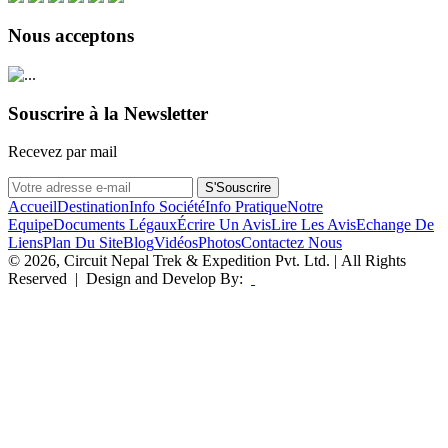
Nous acceptons
Souscrire à la Newsletter
Recevez par mail
S'Souscrire
Accueil
Destination
Info Société
Info Pratique
Notre
Equipe
Documents Légaux
Écrire Un Avis
Lire Les Avis
Echange De
Liens
Plan Du Site
Blog
Vidéos
Photos
Contactez Nous
© 2026, Circuit Nepal Trek & Expedition Pvt. Ltd. | All Rights
Reserved | Design and Develop By: