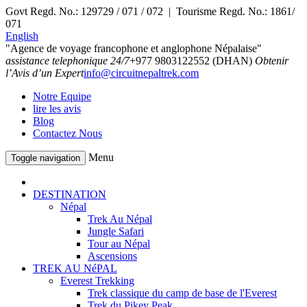
Govt Regd. No.: 129729 / 071 / 072 | Tourisme Regd. No.: 1861/
071
English
"Agence de voyage francophone et anglophone Népalaise"
assistance telephonique 24/7
+977 9803122552 (DHAN)
Obtenir
l’Avis d’un Expert
info@circuitnepaltrek.com
Notre Equipe
lire les avis
Blog
Contactez Nous
Menu
Toggle navigation
DESTINATION
Népal
Trek Au Népal
Jungle Safari
Tour au Népal
Ascensions
TREK AU NéPAL
Everest Trekking
Trek classique du camp de base de l'Everest
Trek du Pikey Peak