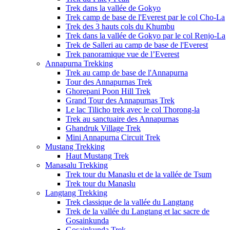
Trek dans la vallée de Gokyo
Trek camp de base de l'Everest par le col Cho-La
Trek des 3 hauts cols du Khumbu
Trek dans la vallée de Gokyo par le col Renjo-La
Trek de Salleri au camp de base de l'Everest
Trek panoramique vue de l’Everest
Annapurna Trekking
Trek au camp de base de l'Annapurna
Tour des Annapurnas Trek
Ghorepani Poon Hill Trek
Grand Tour des Annapurnas Trek
Le lac Tilicho trek avec le col Thorong-la
Trek au sanctuaire des Annapurnas
Ghandruk Village Trek
Mini Annapurna Circuit Trek
Mustang Trekking
Haut Mustang Trek
Manasalu Trekking
Trek tour du Manaslu et de la vallée de Tsum
Trek tour du Manaslu
Langtang Trekking
Trek classique de la vallée du Langtang
Trek de la vallée du Langtang et lac sacre de
Gosainkunda
Gosainkunda Trek