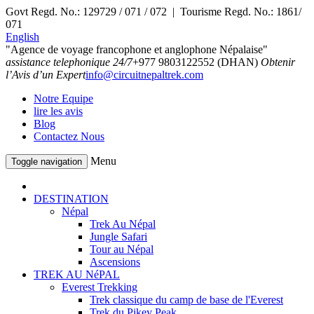
Govt Regd. No.: 129729 / 071 / 072 | Tourisme Regd. No.: 1861/
071
English
"Agence de voyage francophone et anglophone Népalaise"
assistance telephonique 24/7
+977 9803122552 (DHAN)
Obtenir
l’Avis d’un Expert
info@circuitnepaltrek.com
Notre Equipe
lire les avis
Blog
Contactez Nous
Menu
Toggle navigation
DESTINATION
Népal
Trek Au Népal
Jungle Safari
Tour au Népal
Ascensions
TREK AU NéPAL
Everest Trekking
Trek classique du camp de base de l'Everest
Trek du Pikey Peak