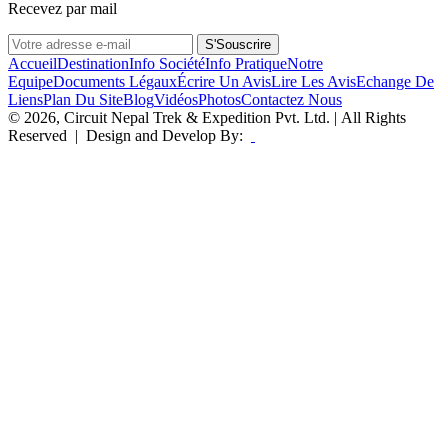
Recevez par mail
S'Souscrire
Accueil
Destination
Info Société
Info Pratique
Notre
Equipe
Documents Légaux
Écrire Un Avis
Lire Les Avis
Echange De
Liens
Plan Du Site
Blog
Vidéos
Photos
Contactez Nous
© 2026, Circuit Nepal Trek & Expedition Pvt. Ltd. | All Rights
Reserved | Design and Develop By: