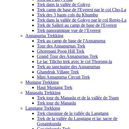
Trek dans la vallée de Gokyo
Trek camp de base de l'Everest par le col Cho-La
Trek des 3 hauts cols du Khumbu
Trek dans la vallée de Gokyo par le col Renjo-La
Trek de Salleri au camp de base de l'Everest
Trek panoramique vue de l’Everest
Annapurna Trekking
Trek au camp de base de l'Annapurna
Tour des Annapurnas Trek
Ghorepani Poon Hill Trek
Grand Tour des Annapurnas Trek
Le lac Tilicho trek avec le col Thorong-la
Trek au sanctuaire des Annapurnas
Ghandruk Village Trek
Mini Annapurna Circuit Trek
Mustang Trekking
Haut Mustang Trek
Manasalu Trekking
Trek tour du Manaslu et de la vallée de Tsum
Trek tour du Manaslu
Langtang Trekking
Trek classique de la vallée du Langtang
Trek de la vallée du Langtang et lac sacre de
Gosainkunda
Gosainkunda Trek