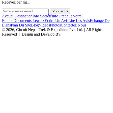
Recevez par mail
S'Souscrire
Accueil
Destination
Info Société
Info Pratique
Notre
Equipe
Documents Légaux
Écrire Un Avis
Lire Les Avis
Echange De
Liens
Plan Du Site
Blog
Vidéos
Photos
Contactez Nous
© 2026, Circuit Nepal Trek & Expedition Pvt. Ltd. | All Rights
Reserved | Design and Develop By: