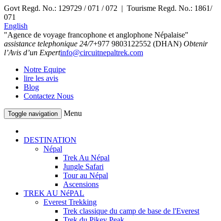
Govt Regd. No.: 129729 / 071 / 072 | Tourisme Regd. No.: 1861/
071
English
"Agence de voyage francophone et anglophone Népalaise"
assistance telephonique 24/7
+977 9803122552 (DHAN)
Obtenir
l’Avis d’un Expert
info@circuitnepaltrek.com
Notre Equipe
lire les avis
Blog
Contactez Nous
Menu
Toggle navigation
DESTINATION
Népal
Trek Au Népal
Jungle Safari
Tour au Népal
Ascensions
TREK AU NéPAL
Everest Trekking
Trek classique du camp de base de l'Everest
Trek du Pikey Peak